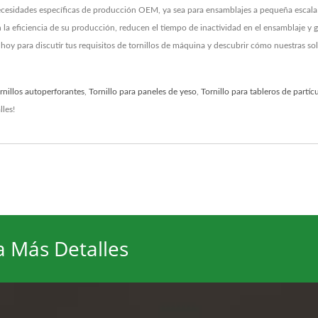
necesidades específicas de producción OEM, ya sea para ensamblajes a pequeña escal
n la eficiencia de su producción, reducen el tiempo de inactividad en el ensamblaje 
hoy para discutir tus requisitos de tornillos de máquina y descubrir cómo nuestras s
rnillos autoperforantes
,
Tornillo para paneles de yeso
,
Tornillo para tableros de partíc
les!
a Más Detalles