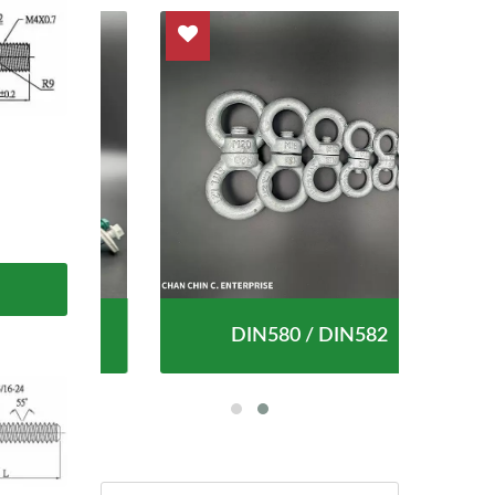
do
DIN580 / DIN582
T