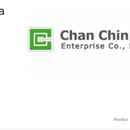
a
Monitor: