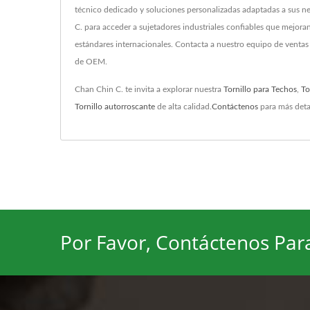
técnico dedicado y soluciones personalizadas adaptadas a sus 
C. para acceder a sujetadores industriales confiables que mejora
estándares internacionales. Contacta a nuestro equipo de ventas 
de OEM.
Chan Chin C. te invita a explorar nuestra
Tornillo para Techos
,
To
Tornillo autorroscante
de alta calidad.
Contáctenos
para más detal
Por Favor, Contáctenos Par