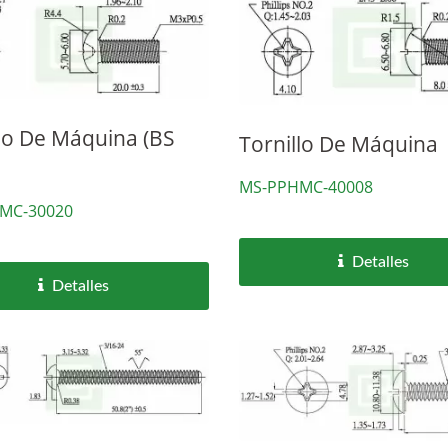
llo De Máquina (BS
Tornillo De Máquina
MS-PPHMC-40008
MC-30020
Detalles
Detalles
DIN580 / DIN582
Tornillos Para Techa