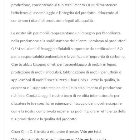
produzione, consentendo al tuo stabilimento OEM di mantenere
l'efficienza di assemblaggio e l'integrità del prodotto, riducendo al
contempo i ritardi di produzione legati alla qualità.
Le nostre viti per mobili rappresentano un impegno per l'eccellenza
nella produzione e la soddisfazione del cliente. Forniamo ai produttori
OEM soluzioni di fissaggio affidabili supportate da certificazioni ISO
per la responsabilità ambientale e la verifica dell'impronta di carbonio.
Che tu abbia bisogno di viti per l'assemblaggio di mobili in legno,
produzione di mobili modulari, fabbricazione di mobili per ufficio o
applicazioni di mobili specializzati, Chan Chin C. offre la qualità, la
coerenza e il supporto tecnico che il tuo stabilimento di produzione
richiede. Contatta oggi il nostro team di vendita internazionale per
discutere le tue specifiche esigenze di fissaggio dei mobili e scoprire
come la nostra comprovata esperienza può migliorare l'efficienza della
tua produzione e la qualità del prodotto.
Chan Chin C. ti invita a esplorare il nostro
Vite per tetti
,
Viti autofilettanti
,
Vite per cartongesso
,
Vite per truciolato
,