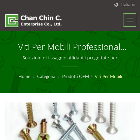
Italiano
Viti Per Mobili Professionali
Per OEM E Produzione
Soluzioni di fissaggio affidabili progettate per
l'assemblaggio di mobili e applicazioni di produzione
in tutto il mondo
Home
/
Categoria
/
Prodotti OEM
/
Viti Per Mobili