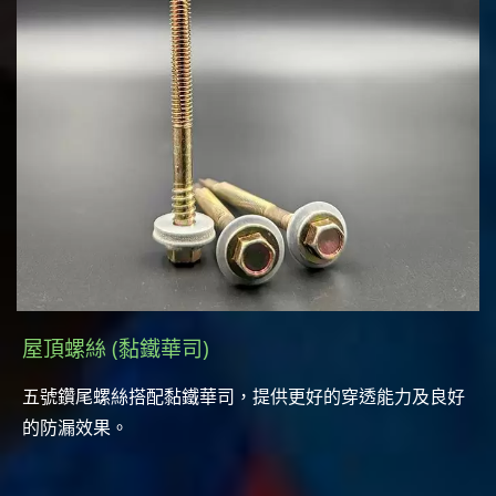
屋頂螺絲 (黏鐵華司)
五號鑽尾螺絲搭配黏鐵華司，提供更好的穿透能力及良好
的防漏效果。