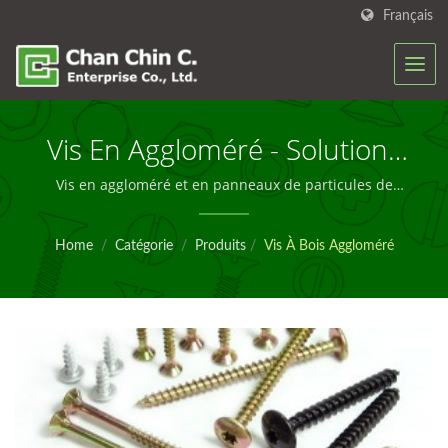
Français
Vis En Aggloméré - Solutions
De Fixation Auto-Perceuses
Vis en aggloméré et en panneaux de particules de
qualité industrielle conçues pour un assemblage
Fiables
sécurisé et une durabilité à long terme dans les
Home
/
Catégorie
/
Produits
/
Vis À Bois Aggloméré
applications de mobilier, de menuiserie et de
construction.