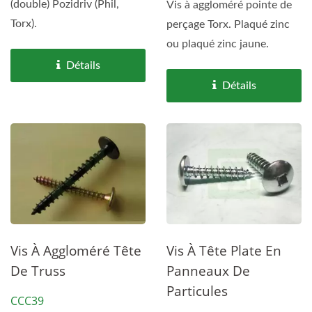
(double) Pozidriv (Phil,
Vis à aggloméré pointe de
Torx).
perçage Torx. Plaqué zinc
ou plaqué zinc jaune.
Détails
Détails
Vis À Aggloméré Tête
Vis À Tête Plate En
De Truss
Panneaux De
Particules
CCC39