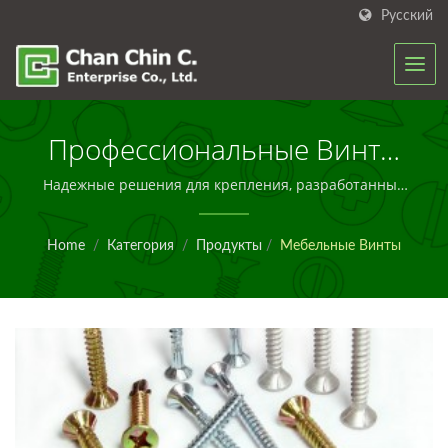
Русский
Профессиональные Винты
Для Мебели Для
Надежные решения для крепления, разработанные
для сборки мебели, производства OEM и
Глобального Производства
промышленных приложений с проверенным
Home
/
Категория
/
Продукты
/
Мебельные Винты
качеством и опытом в производстве.