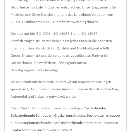
hochwertigen Schrauben und Befestigungselementen, die den
Bedürfnissen globaler Industrien entsprechen. Unser Engagement für
Präzision und Zuverlässigkeit hat uns das langjährige Vertrauen von
OEMs, Distributoren und Bauprofis weltweit eingebracht.
Gestützt auf die ISO 9001, ISO 14064-1 und ISO 14067
Zertifizierungen stellen wir sicher, dass jedes Produkt die höchsten
internationalen Standards für Qualität und Nachhaltigkeit erfüllt.
Dieses Engagement positioniert uns als zuverlässigen Partner für
Unternehmen, die zertifizierte, leistungsorientierte
Befestigungselemente benötigen.
Als exportorientierter Hersteller sind wir auf anpassbare Lösungen
spezialisiert, die für verschiedene Anwendungen in den Bereichen Bau,
Automobil und Industrie entwickelt wurden.
Chan Chin C. lädt Sie ein, unsere hochwertigen
Dachschraube
,
Selbstbohrende Schrauben
,
Gipskartonschraube
,
Spanplattenschraube
,
Supa Spanplattenschraube
,
Selbstschneidende Schraube
zu erkunden.
Kontaktieren Sie uns
für weitere Details!