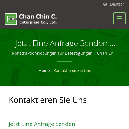
Deutsch
Jetzt Eine Anfrage Senden |
Individuelle &
Konstruktionslösungen für Befestigungen – Chan Chin
C.
Großschraubenlösungen,
Home
/
Kontaktieren Sie Uns
Auf Die Sie Vertrauen
Können – Chan Chin C.
Kontaktieren Sie Uns
Jetzt Eine Anfrage Senden