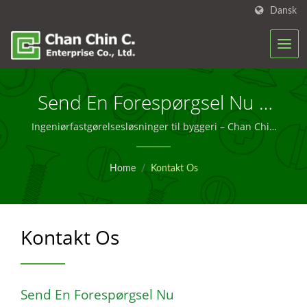
Dansk
Send En Forespørgsel Nu |
Tilpassede Og Store Skrue-
Ingeniørfastgørelsesløsninger til byggeri – Chan Chin
C.
Løsninger, Du Kan Stole På –
Home
/
Kontakt Os
Chan Chin C.
Kontakt Os
Send En Forespørgsel Nu