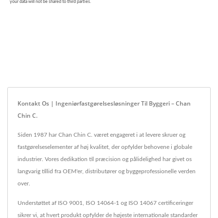
Kontakt Os | Ingeniørfastgørelsesløsninger Til Byggeri – Chan
Chin C.
Siden 1987 har Chan Chin C. været engageret i at levere skruer og
fastgørelseselementer af høj kvalitet, der opfylder behovene i globale
industrier. Vores dedikation til præcision og pålidelighed har givet os
langvarig tillid fra OEM'er, distributører og byggeprofessionelle verden
over.
Understøttet af ISO 9001, ISO 14064-1 og ISO 14067 certificeringer
sikrer vi, at hvert produkt opfylder de højeste internationale standarder