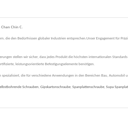
– Chan Chin C.
fern, die den Bedürfnissen globaler Industrien entsprechen.Unser Engagement für Präzi
rungen stellen wir sicher, dass jedes Produkt die höchsten internationalen Standards 
rtifizierte, leistungsorientierte Befestigungselemente benötigen.
gen spezialisiert, die für verschiedene Anwendungen in den Bereichen Bau, Automobil u
elbstbohrende Schrauben
,
Gipskartonschraube
,
Spanplattenschraube
,
Supa Spanplat