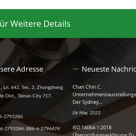
ür Weitere Details
sere Adresse
Neueste Nachri
Chan Chin C.
, Ln. 642, Sec. 2, Zhongzheng
Unternehmensausstellunge
de Dist., Tainan City 717,
Der Sydney...
06 Mar, 2023
6-2793286
ISO 14064-1:2018
6-2793284; 886-6-2796474
Überprüfungserklärung Zu