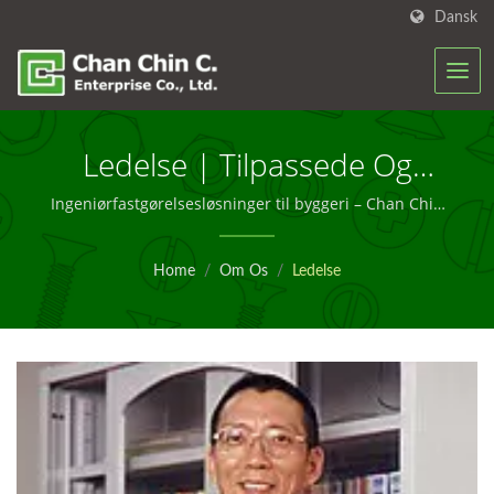
Dansk
Ledelse | Tilpassede Og
Store Skrue-Løsninger, Du
Ingeniørfastgørelsesløsninger til byggeri – Chan Chin
C.
Kan Stole På – Chan Chin C.
Home
/
Om Os
/
Ledelse