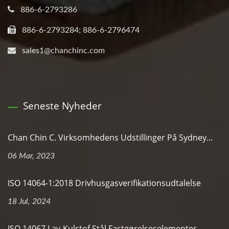
886-6-2793286
886-6-2793284; 886-6-2796474
sales1@chanchinc.com
Seneste Nyheder
Chan Chin C. Virksomhedens Udstillinger På Sydney...
06 Mar, 2023
ISO 14064-1:2018 Drivhusgasverifikationsudtalelse
18 Jul, 2024
ISO 14067 Lav-Kulstof Stål Fastgørelseselementer...