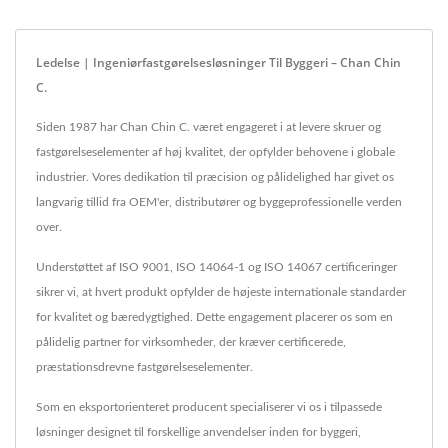
Ledelse | Ingeniørfastgørelsesløsninger Til Byggeri – Chan Chin
C.
Siden 1987 har Chan Chin C. været engageret i at levere skruer og
fastgørelseselementer af høj kvalitet, der opfylder behovene i globale
industrier. Vores dedikation til præcision og pålidelighed har givet os
langvarig tillid fra OEM'er, distributører og byggeprofessionelle verden
over.
Understøttet af ISO 9001, ISO 14064-1 og ISO 14067 certificeringer
sikrer vi, at hvert produkt opfylder de højeste internationale standarder
for kvalitet og bæredygtighed. Dette engagement placerer os som en
pålidelig partner for virksomheder, der kræver certificerede,
præstationsdrevne fastgørelseselementer.
Som en eksportorienteret producent specialiserer vi os i tilpassede
løsninger designet til forskellige anvendelser inden for byggeri,