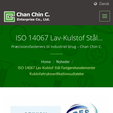
Dansk
ISO 14067 Lav-Kulstof Stål
Fastgørelseselementer
Præcisionsfasteners til industriel brug – Chan Chin C.
Kulstofaftryksverifikationsudtalel
Home
/
Nyheder
/
|
ISO 14067 Lav-Kulstof Stål Fastgørelseselementer
Ingeniørfastgørelsesløsninger
Kulstofaftryksverifikationsudtalelse
Til Byggeri – Chan Chin C.