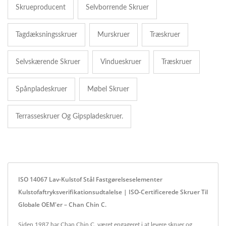
Skrueproducent
Selvborrende Skruer
Tagdæksningsskruer
Murskruer
Træskruer
Selvskærende Skruer
Vindueskruer
Træskruer
Spånpladeskruer
Møbel Skruer
Terrasseskruer Og Gipspladeskruer.
ISO 14067 Lav-Kulstof Stål Fastgørelseselementer
Kulstofaftryksverifikationsudtalelse | ISO-Certificerede Skruer Til
Globale OEM'er – Chan Chin C.
Siden 1987 har Chan Chin C. været engageret i at levere skruer og