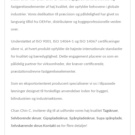
fastgørelseselementer af høj kvalitet, der opfylder behovene i globale
industrier. Vores dedikation til præcision og pålidelighed har givet os
langvarig tillid fra OEM'er, distributører og byggeprofessionelle verden
over.
Understøttet af ISO 9001, ISO 14064-1 og ISO 14067 certificeringer
sikrer vi, at hvert produkt opfylder de højeste internationale standarder
for kvalitet og bæredygtighed. Dette engagement placerer os som en
pålidelig partner for virksomheder, der kræver certificerede,
præstationsdrevne fastgørelseselementer.
Som en eksportorienteret producent specialiserer vi os i tilpassede
løsninger designet til forskellige anvendelser inden for byggeri,
bilindustrien og industrisektoren.
Chan Chin C. inviterer dig til at udforske vores høj kvalitet
Tagskruer
,
Selvborende skruer
,
Gipspladeskrue
,
Spånpladeskrue
,
Supa spånplade
,
Selvskærende skrue
.
Kontakt os
for flere detaljer!