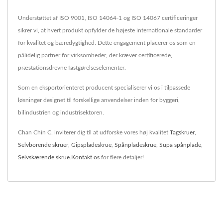
Understøttet af ISO 9001, ISO 14064-1 og ISO 14067 certificeringer
sikrer vi, at hvert produkt opfylder de højeste internationale standarder
for kvalitet og bæredygtighed. Dette engagement placerer os som en
pålidelig partner for virksomheder, der kræver certificerede,
præstationsdrevne fastgørelseselementer.
Som en eksportorienteret producent specialiserer vi os i tilpassede
løsninger designet til forskellige anvendelser inden for byggeri,
bilindustrien og industrisektoren.
Chan Chin C. inviterer dig til at udforske vores høj kvalitet
Tagskruer
,
Selvborende skruer
,
Gipspladeskrue
,
Spånpladeskrue
,
Supa spånplade
,
Selvskærende skrue
.
Kontakt os
for flere detaljer!