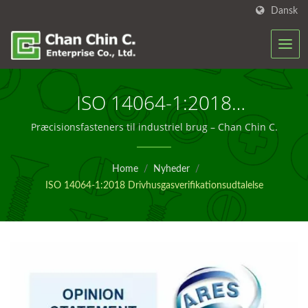
Dansk
ISO 14064-1:2018
Drivhusgasverifikationsudtalelse
Præcisionsfasteners til industriel brug – Chan Chin C.
|
Home
/
Nyheder
/
Ingeniørfastgørelsesløsninger
ISO 14064-1:2018 Drivhusgasverifikationsudtalelse
Til Byggeri – Chan Chin C.