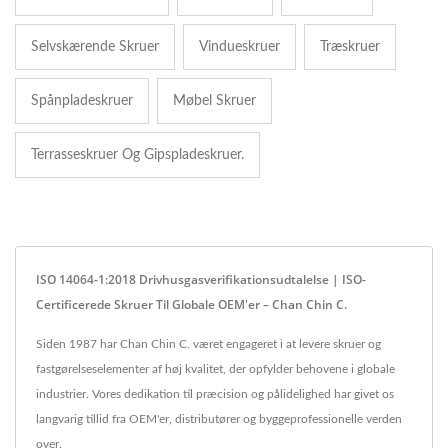
Selvskærende Skruer
Vindueskruer
Træskruer
Spånpladeskruer
Møbel Skruer
Terrasseskruer Og Gipspladeskruer.
ISO 14064-1:2018 Drivhusgasverifikationsudtalelse | ISO-
Certificerede Skruer Til Globale OEM'er – Chan Chin C.
Siden 1987 har Chan Chin C. været engageret i at levere skruer og
fastgørelseselementer af høj kvalitet, der opfylder behovene i globale
industrier. Vores dedikation til præcision og pålidelighed har givet os
langvarig tillid fra OEM'er, distributører og byggeprofessionelle verden
over.