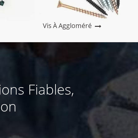
Vis À Aggloméré
ions Fiables,
ion