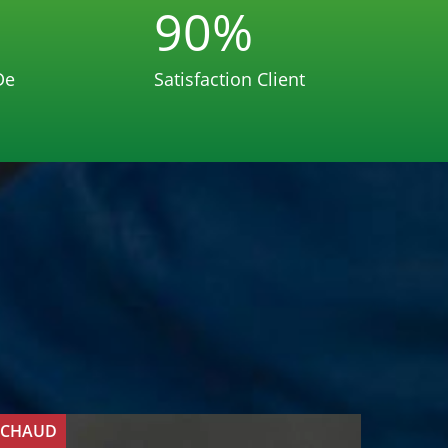
90
%
De
Satisfaction Client
CHAUD