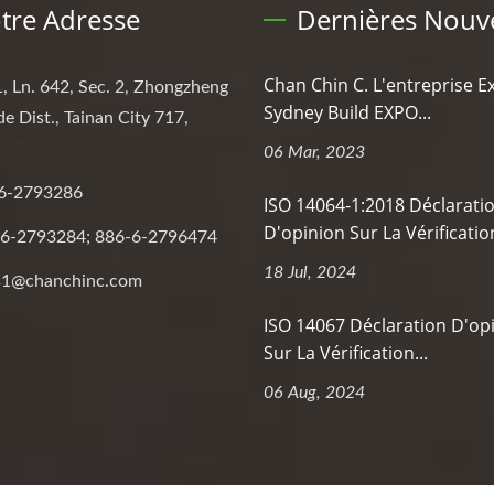
tre Adresse
Dernières Nouve
Chan Chin C. L'entreprise E
, Ln. 642, Sec. 2, Zhongzheng
Sydney Build EXPO...
de Dist., Tainan City 717,
06 Mar, 2023
6-2793286
ISO 14064-1:2018 Déclarati
D'opinion Sur La Vérification
6-2793284; 886-6-2796474
18 Jul, 2024
s1@chanchinc.com
ISO 14067 Déclaration D'op
Sur La Vérification...
06 Aug, 2024