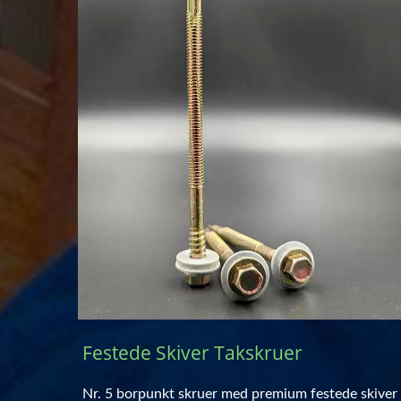
Festede Skiver Takskruer
Nr. 5 borpunkt skruer med premium festede skiver