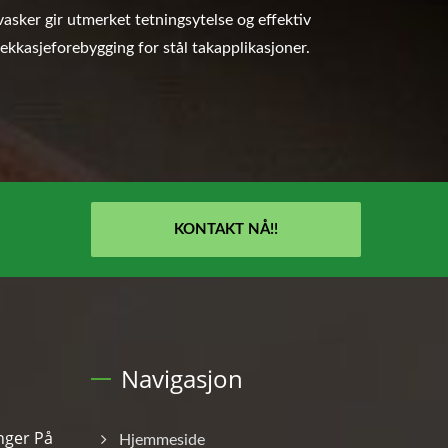
vasker gir utmerket tetningsytelse og effektiv
lekkasjeforebygging for stål takapplikasjoner.
KONTAKT NÅ!!
Navigasjon
inger På
Hjemmeside