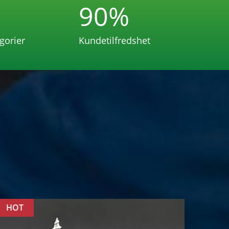
90
%
gorier
Kundetilfredshet
HOT