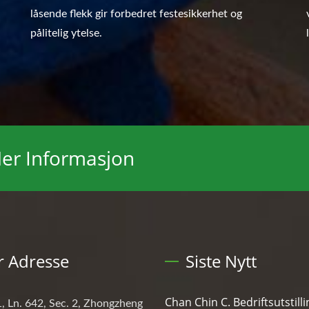
låsende flekk gir forbedret festesikkerhet og
pålitelig ytelse.
Mer Informasjon
r Adresse
Siste Nytt
Chan Chin C. Bedriftsutstill
, Ln. 642, Sec. 2, Zhongzheng