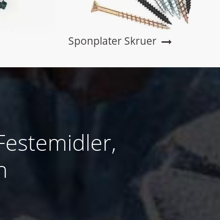
Sponplater Skruer
Festemidler,
n