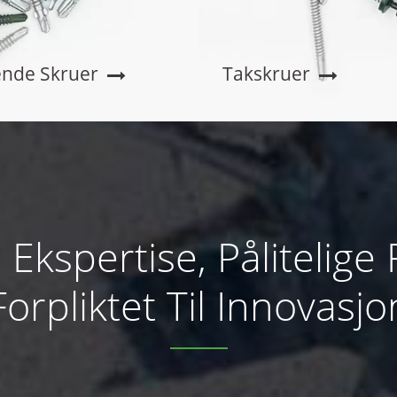
ende Skruer
Takskruer
Ekspertise, Pålitelige 
Forpliktet Til Innovasjo