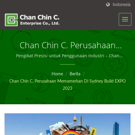
Indonesia
Chan Chin C. Perusahaan
Memamerkan Di Sydney
Pengikat Presisi untuk Penggunaan Industri – Chan
Chin C.
Build EXPO 2023 | Solusi
Home
/
Berita
/
Pengencangan Yang
Chan Chin C. Perusahaan Memamerkan Di Sydney Build EXPO
Dirancang Untuk Konstruksi
2023
– Chan Chin C.