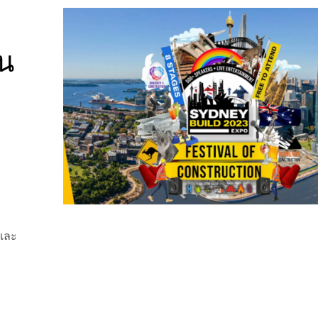
น
าและ