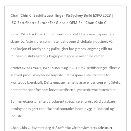
Chan Chin C. Bedriftsutstillinger På Sydney Build EXPO 2023 |
ISO-Sertifiserte Skruer For Globale OEM-Er – Chan Chin C.
Siden 1987 har Chan Chin C. vært forpliktet til å levere høykvalitets
skruer og festemidler som møter behovene til globale industrier. Vår
dedikasjon til presisjon og pålitelighet har gitt oss langvarig tillit fra
OEM-er, distributører og byggeprofesjonelle over hele verden.
Støttet av ISO 9001, ISO 14064-1 og ISO 14067 sertifiseringer, sikrer vi
at hvert produkt møter de høyeste internasjonale standardene for
kvalitet og bærekraft. Dette engasjementet plasserer oss som en pålitelig
partner for bedrifter som krever sertifiserte, ytelsesdrevne festemidler.
Som en eksportorientert produsent spesialiserer vi oss på tilpassbare
løsninger designet for ulike bruksområder innen bygg, bilindustri og
industri.
Chan Chin C. inviterer deg til å utforske vårt høykvalitets
Takskruer
,