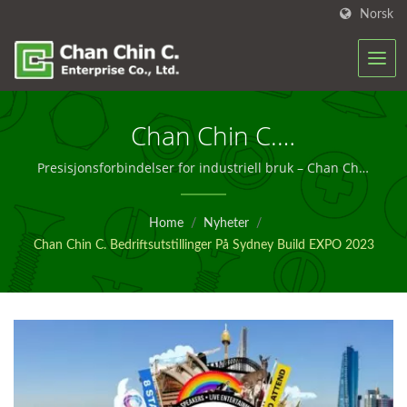
Norsk
Chan Chin C.
Bedriftsutstillinger På Sydney
Presisjonsforbindelser for industriell bruk – Chan Chin
C.
Build EXPO 2023 |
Home
/
Nyheter
/
Ingeniørfester For Bygg –
Chan Chin C. Bedriftsutstillinger På Sydney Build EXPO 2023
Chan Chin C.