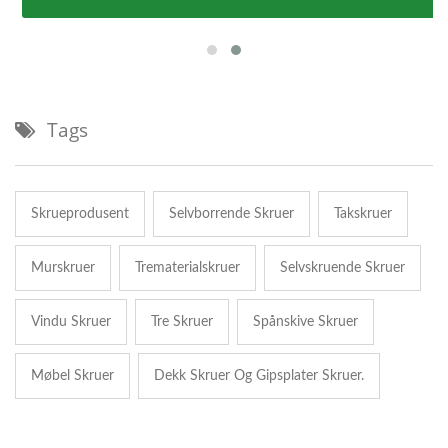
Tags
Skrueprodusent
Selvborrende Skruer
Takskruer
Murskruer
Trematerialskruer
Selvskruende Skruer
Vindu Skruer
Tre Skruer
Spånskive Skruer
Møbel Skruer
Dekk Skruer Og Gipsplater Skruer.