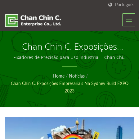
Português
Chan Chin C. Exposições
Empresariais Na Sydney
Fixadores de Precisão para Uso Industrial – Chan Chin
C.
Build EXPO 2023 | Soluções
Home
/
Notícias
/
De Fixação Projetadas Para
Chan Chin C. Exposições Empresariais Na Sydney Build EXPO
Construção – Chan Chin C.
2023