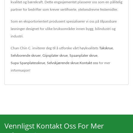
kvalitet og bærekraft. Dette engasjementet plasserer oss som en pålitelig
partner for bedrifter som krever sertifiserte, ytelsesdrevne festemidler.
Som en eksportorientert produsent spesialiserer vi oss på tilpassbare
løsninger designet for ulike bruksområder innen bygg, bilindustri og
industri.
Chan Chin C. inviterer deg til å utforske vårt høykvalitets
Takskrue
,
Selvborende skruer
,
Gipsplater skrue
,
Spaanplater skrue
,
Supa Spanplatesskrue
,
Selvskjærende skrue
.
Kontakt oss
for mer
informasjon!
Vennligst Kontakt Oss For Mer