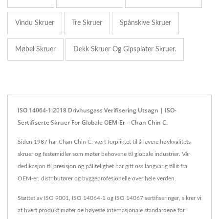
Vindu Skruer
Tre Skruer
Spånskive Skruer
Møbel Skruer
Dekk Skruer Og Gipsplater Skruer.
ISO 14064-1:2018 Drivhusgass Verifisering Utsagn | ISO-
Sertifiserte Skruer For Globale OEM-Er – Chan Chin C.
Siden 1987 har Chan Chin C. vært forpliktet til å levere høykvalitets
skruer og festemidler som møter behovene til globale industrier. Vår
dedikasjon til presisjon og pålitelighet har gitt oss langvarig tillit fra
OEM-er, distributører og byggeprofesjonelle over hele verden.
Støttet av ISO 9001, ISO 14064-1 og ISO 14067 sertifiseringer, sikrer vi
at hvert produkt møter de høyeste internasjonale standardene for