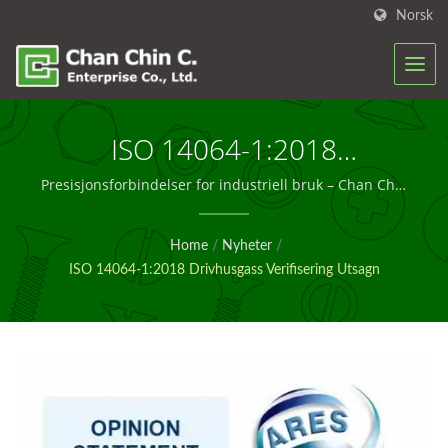
Norsk
ISO 14064-1:2018
Drivhusgass Verifisering
Presisjonsforbindelser for industriell bruk – Chan Chin
C.
Utsagn | Ingeniørfester For
Home
/
Nyheter
/
Bygg – Chan Chin C.
ISO 14064-1:2018 Drivhusgass Verifisering Utsagn