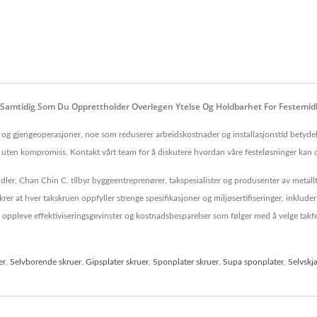
Samtidig Som Du Opprettholder Overlegen Ytelse Og Holdbarhet For Festemidl
 og gjengeoperasjoner, noe som reduserer arbeidskostnader og installasjonstid betydeli
 uten kompromiss. Kontakt vårt team for å diskutere hvordan våre festeløsninger kan o
ler, Chan Chin C. tilbyr byggeentreprenører, takspesialister og produsenter av metallta
 sikrer at hver takskruen oppfyller strenge spesifikasjoner og miljøsertifiseringer, ink
ppleve effektiviseringsgevinster og kostnadsbesparelser som følger med å velge takfe
er
,
Selvborende skruer
,
Gipsplater skruer
,
Sponplater skruer
,
Supa sponplater
,
Selvskj