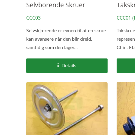
Selvborende Skruer
Taksk
CCC03
CCC01 (
Selvskjærende er evnen til at en skrue
Takskrue
kan avansere når den blir dreid,
represen
samtidig som den lager...
Chin. Et
Details
Takskruer