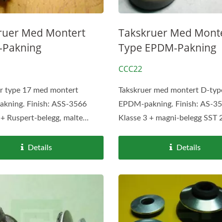
ruer Med Montert
Takskruer Med Monte
Pakning
Type EPDM-Pakning
CCC22
r type 17 med montert
Takskruer med montert D-typ
kning. Finish: ASS-3566
EPDM-pakning. Finish: AS-3
 + Ruspert-belegg, malte...
Klasse 3 + magni-belegg SST 2
Details
Details