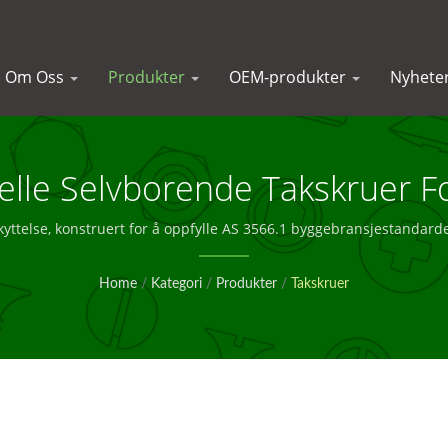
Om Oss
Produkter
OEM-produkter
Nyhete
elle Selvborende Takskruer F
ttelse, konstruert for å oppfylle AS 3566.1 byggebransjestandarder
Home
/
Kategori
/
Produkter
/
Takskruer