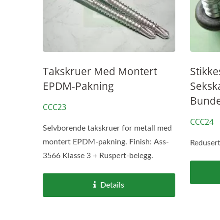
Takskruer Med Montert
Stikk
EPDM-Pakning
Seksk
Bunde
CCC23
CCC24
Selvborende takskruer for metall med
montert EPDM-pakning. Finish: Ass-
Redusert
3566 Klasse 3 + Ruspert-belegg.
Details