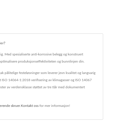
er?
g. Med spesialiserte anti-korrosive belegg og konstruert
ptimalisere produksjonseffektiviteten og bunnlinjen din.
k pålitelige festeløsninger som leverer jevn kvalitet og langvarig
ludert ISO 14064-1:2018 verifisering av klimagasser og ISO 14067
ster av verdensklasse støttet av tre tiår med dokumentert
ærende skruer
.
Kontakt oss
for mer informasjon!