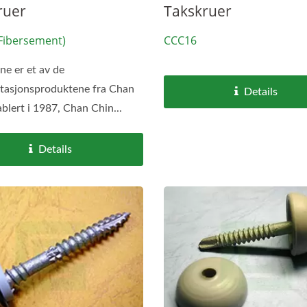
ruer
Takskruer
Fibersement)
CCC16
ne er et av de
tasjonsproduktene fra Chan
Details
ablert i 1987, Chan Chin...
Details
DIN580 / DIN582
Takskruer