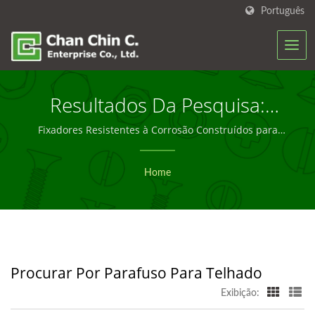
Português
Resultados Da Pesquisa:
Parafuso Para Telhado |
Fixadores Resistentes à Corrosão Construídos para
Desempenhar – Chan Chin C.
Soluções Personalizadas E
Home
Em Lote De Parafusos Em
Quem Você Pode Confiar –
Chan Chin C.
Procurar Por Parafuso Para Telhado
Exibição: