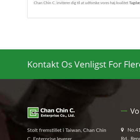
Chan Chin C. inviterer dig til at udforske vores høj kvalitet
Tagdæk
Kontakt Os Venligst For Fler
Vo
No.41
Stolt fremstillet i Taiwan, Chan Chin
Rd., Ren
C. Enterprise leverer