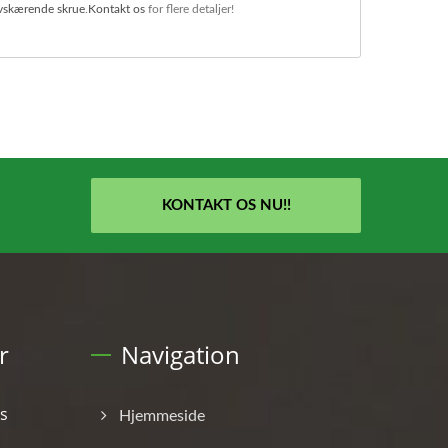
vskærende skrue
.
Kontakt os
for flere detaljer!
KONTAKT OS NU!!
r
Navigation
s
Hjemmeside